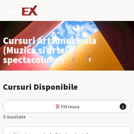
Cursuri Arta muzicala
(Muzica si artele
spectacolului)
Cursuri Disponibile
Filtreaza
1
3 rezultate