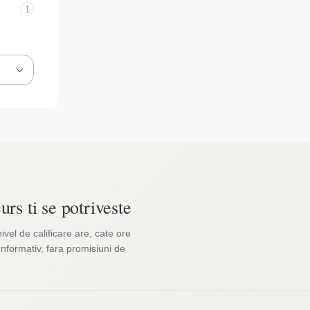
1
urs ti se potriveste
nivel de calificare are, cate ore
Informativ, fara promisiuni de