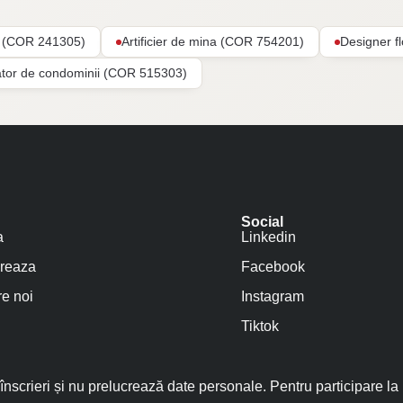
ar (COR 241305)
Artificier de mina (COR 754201)
Designer f
ator de condominii (COR 515303)
Social
a
Linkedin
reaza
Facebook
e noi
Instagram
Tiktok
nscrieri și nu prelucrează date personale. Pentru participare la