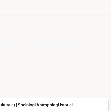
l meu
tudii culturale)
lturale) | Sociologi Antropologi Istorici