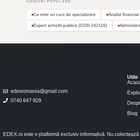
GHIDURI POPULARE
Ce este un curs de specializare
Analist financi
Expert achizitii publice (COR 242116)
Administr
Utile
Acas
edexromania@gmail.com
Explo
0740 647 929
Despr
Blog
EDEX.ro este o platformă exclusiv informativă. Nu colectează î