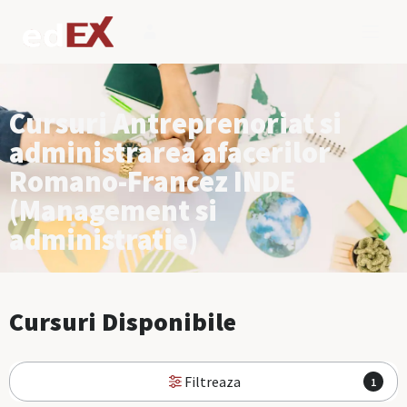
Cursuri Antreprenoriat si
administrarea afacerilor
Romano-Francez INDE
(Management si
administratie)
Cursuri Disponibile
Filtreaza
1