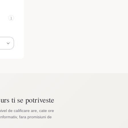
1
urs ti se potriveste
nivel de calificare are, cate ore
Informativ, fara promisiuni de