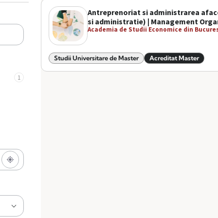
Antreprenoriat si administrarea af
si administratie) | Management Orga
Academia de Studii Economice din Bucures
Studii Universitare de Master
Acreditat Master
1