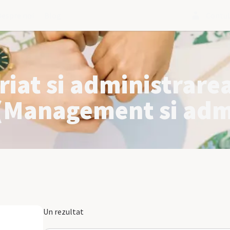
Despre noi
Blog
Contu
iat si administrarea
Management si admi
Un rezultat