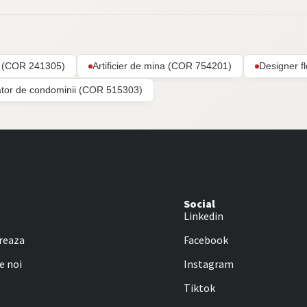
ar (COR 241305)
Artificier de mina (COR 754201)
Designer f
ator de condominii (COR 515303)
Social
Linkedin
reaza
Facebook
e noi
Instagram
Tiktok