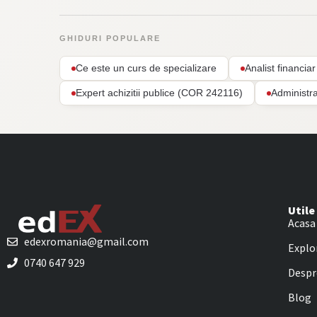
GHIDURI POPULARE
Ce este un curs de specializare
Analist financi
Expert achizitii publice (COR 242116)
Administr
Utile
Acasa
edexromania@gmail.com
Explo
0740 647 929
Despr
Blog