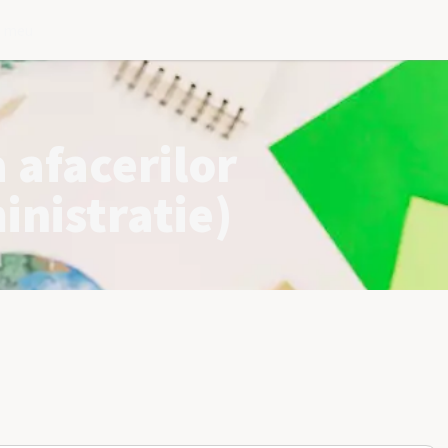
l meu
 afacerilor
nistratie)