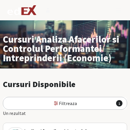
Cursuri Analiza Afacerilor si
Controlul Performantei
Intreprinderii (Economie)
Cursuri Disponibile
Filtreaza
1
Un rezultat