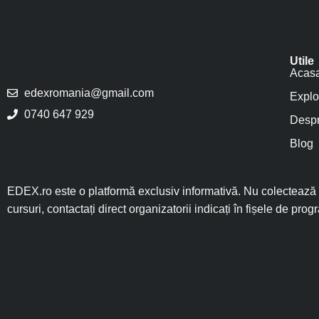
Utile
Acas
edexromania@gmail.com
Explo
0740 647 929
Despr
Blog
EDEX.ro este o platformă exclusiv informativă. Nu colectează î
cursuri, contactați direct organizatorii indicați în fișele de prog