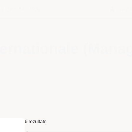
Despre noi
Blog
Contu
nternationale (Mana
6 rezultate