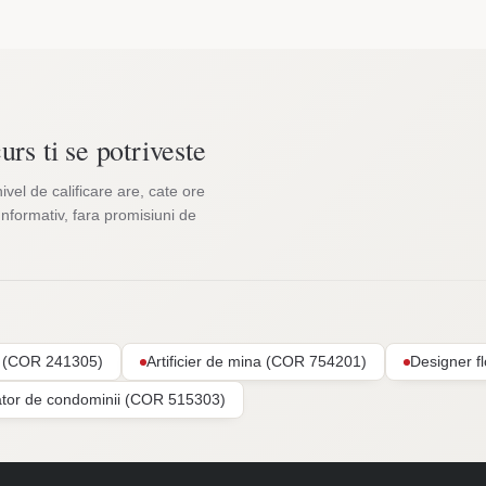
urs ti se potriveste
nivel de calificare are, cate ore
Informativ, fara promisiuni de
ar (COR 241305)
Artificier de mina (COR 754201)
Designer f
ator de condominii (COR 515303)