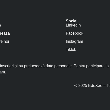
Social
a
Linkedin
reaza
Facebook
e noi
Instagram
Tiktok
nscrieri și nu prelucrează date personale. Pentru participare la
ram.
©
2025 EdeX.ro – To