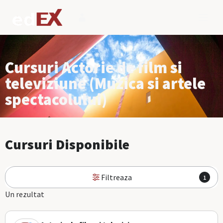
Cursuri Actorie de film si
televiziune (Muzica si artele
spectacolului)
Cursuri Disponibile
Filtreaza
1
Un rezultat