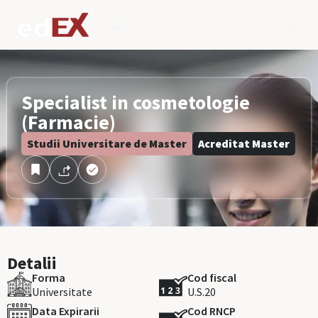
Specialist in cosmetologie
(Farmacie)
Studii Universitare de Master
Acreditat Master
Detalii
Forma
Cod fiscal
Universitate
U.S.20
Data Expirarii
Cod RNCP