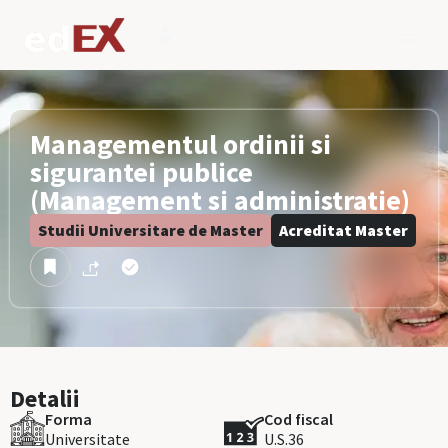
Managementul ordinii si
sigurantei publice
(Management si administratie)
Studii Universitare de Master
Acreditat Master
Detalii
Forma
Cod fiscal
Universitate
U.S.36