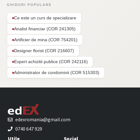
GHIDURI POPULARE
Ce este un curs de specializare
Analist financiar (COR 241305)
Artificier de mina (COR 754201)
Designer florist (COR 216607)
Expert achizitii publice (COR 242116)
Administrator de condominii (COR 515303)
edexromania@gmail.com
0740 647 929
Utile
Social