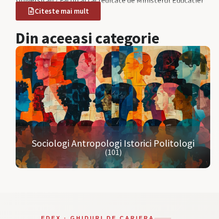
Universitați / Facultati acreditate de Ministerul Educatiei
Citeste mai mult
Din aceeasi categorie
Sociologi Antropologi Istorici Politologi
(101)
EDEX · GHIDURI DE CARIERA