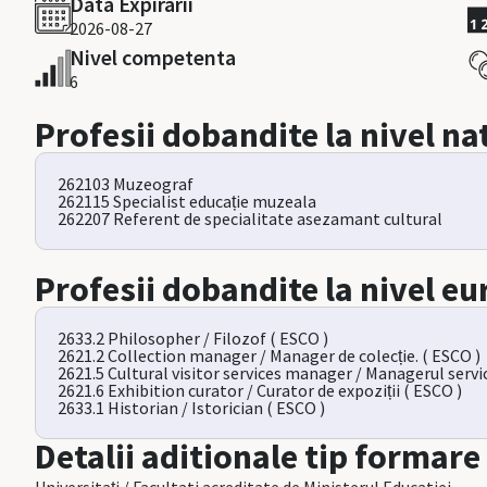
Data Expirarii
2026-08-27
Nivel competenta
6
Profesii dobandite la nivel na
262103 Muzeograf
262115 Specialist educație muzeala
262207 Referent de specialitate asezamant cultural
Profesii dobandite la nivel e
2633.2 Philosopher / Filozof ( ESCO )
2621.2 Collection manager / Manager de colecție. ( ESCO )
2621.5 Cultural visitor services manager / Managerul servici
2621.6 Exhibition curator / Curator de expoziții ( ESCO )
2633.1 Historian / Istorician ( ESCO )
Detalii aditionale tip formare