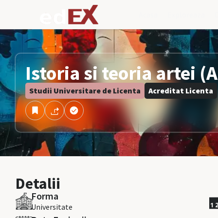
Acasa
Exploreaza
Istoria si teoria artei 
Studii Universitare de Licenta
Acreditat Licenta
Detalii
Forma
Universitate