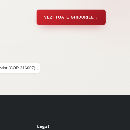
VEZI TOATE GHIDURILE
→
lorist (COR 216607)
Legal