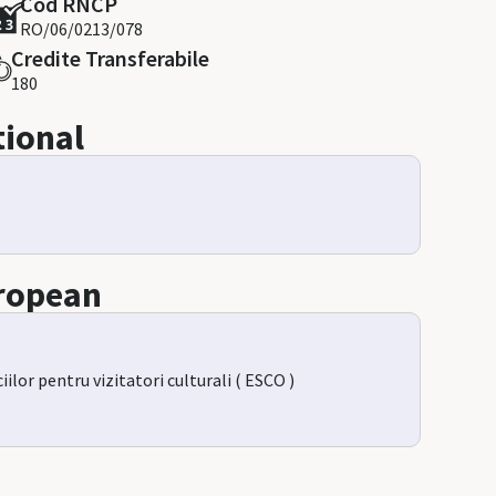
Cod RNCP
RO/06/0213/078
Credite Transferabile
180
tional
uropean
ilor pentru vizitatori culturali ( ESCO )