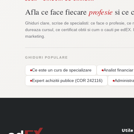
profesie
Afla ce face fiecare
si ce c
Ghiduri clare, scrise de specialisti: ce face o profesie, ce 
dureaza cursul, ce certificat obtii si cum o cauti pe edEX. 
marketing.
GHIDURI POPULARE
Ce este un curs de specializare
Analist financi
Expert achizitii publice (COR 242116)
Administr
Utile