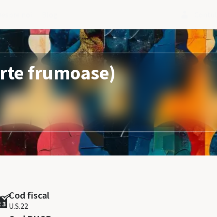
Despre noi
Blog
Contu
(Arte frumoase)
Cod fiscal
U.S.22