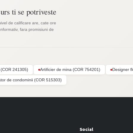
urs ti se potriveste
nivel de calificare are, cate ore
Informativ, fara promisiuni de
ar (COR 241305)
Artificier de mina (COR 754201)
Designer f
ator de condominii (COR 515303)
Social