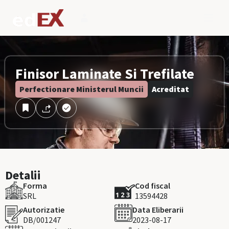
Finisor Laminate Si Trefilate
Perfectionare Ministerul Muncii
Acreditat
Detalii
Forma
Cod fiscal
SRL
13594428
Autorizatie
Data Eliberarii
DB/001247
2023-08-17