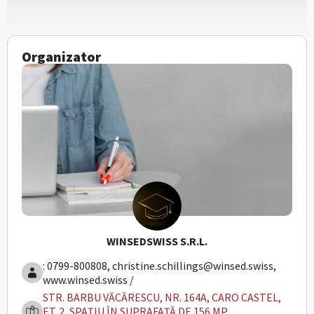
Organizator
WINSEDSWISS S.R.L.
: 0799-800808, christine.schillings@winsed.swiss,
www.winsed.swiss /
STR. BARBU VĂCĂRESCU, NR. 164A, CARO CASTEL,
ET. 2, SPAȚIU ÎN SUPRAFAȚĂ DE 156 MP,