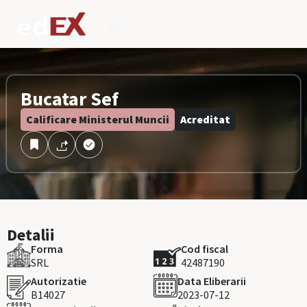
Bucatar Sef
Calificare Ministerul Muncii
Acreditat
Detalii
Forma
Cod fiscal
SRL
42487190
Autorizatie
Data Eliberarii
B14027
2023-07-12