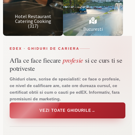
Hotel Restaurant
Catering Cooking
(317)
Bucuresti
EDEX · GHIDURI DE CARIERA
profesie
Afla ce face fiecare
si ce curs ti se
potriveste
Ghiduri clare, scrise de specialisti: ce face o profesie,
ce nivel de calificare are, cate ore dureaza cursul, ce
certificat obtii si cum o cauti pe edEX. Informativ, fara
promisiuni de marketing.
VEZI TOATE GHIDURILE
→