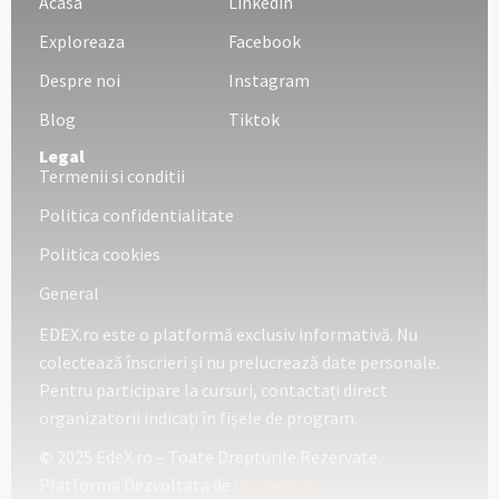
Acasa
Linkedin
Exploreaza
Facebook
Despre noi
Instagram
Blog
Tiktok
Legal
Termenii si conditii
Politica confidentialitate
Politica cookies
General
EDEX.ro este o platformă exclusiv informativă. Nu
colectează înscrieri și nu prelucrează date personale.
Pentru participare la cursuri, contactați direct
organizatorii indicați în fișele de program.
©
2025 EdeX.ro – Toate Drepturile Rezervate.
Platforma Dezvoltata de
InsideWeb