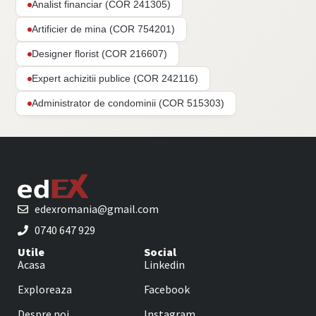
Analist financiar (COR 241305)
Artificier de mina (COR 754201)
Designer florist (COR 216607)
Expert achizitii publice (COR 242116)
Administrator de condominii (COR 515303)
edexromania@gmail.com
0740 647 929
Utile
Social
Acasa
Linkedin
Exploreaza
Facebook
Despre noi
Instagram