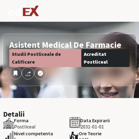
Asistent Medical De Farmacie
Studii Postliceale de
Acreditat
Calificare
Postliceal
Detalii
Forma
Data Expirarii
Postliceal
2031-01-01
Nivel competenta
Ore Teorie