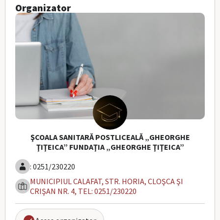
Organizator
ŞCOALA SANITARĂ POSTLICEALĂ „GHEORGHE
ŢIŢEICA” FUNDAŢIA „GHEORGHE ŢIŢEICA”
: 0251/230220
MUNICIPIUL CALAFAT, STR. HORIA, CLOŞCA ŞI
CRIŞAN NR. 4, TEL: 0251/230220