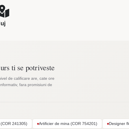
luj
urs ti se potriveste
nivel de calificare are, cate ore
Informativ, fara promisiuni de
ar (COR 241305)
Artificier de mina (COR 754201)
Designer f