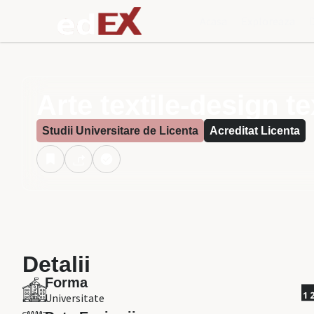
Acasa
Exploreaza
Arte textile-design te
Studii Universitare de Licenta
Acreditat Licenta
Detalii
Forma
Universitate