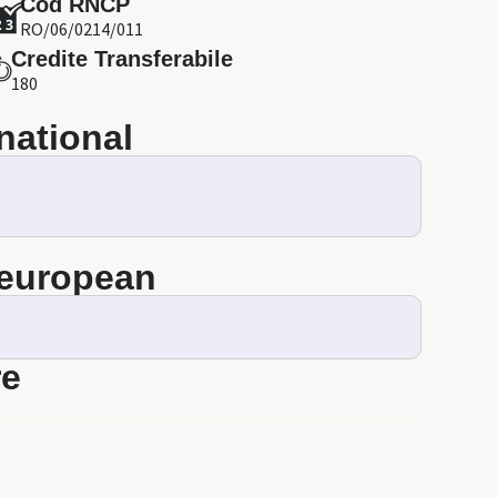
Cod RNCP
RO/06/0214/011
Credite Transferabile
180
 national
l european
re