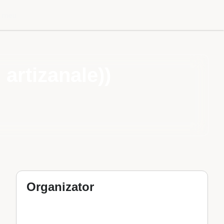
l meu
 artizanale))
Organizator