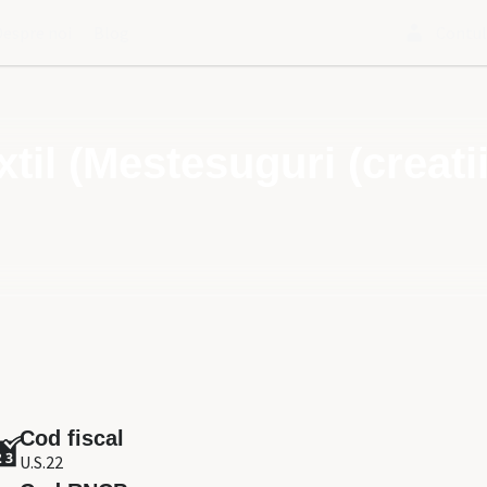
Despre noi
Blog
Contu
xtil (Mestesuguri (creatii
Cod fiscal
U.S.22