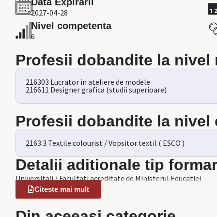
Data Expirarii
2027-04-28
Nivel competenta
6
Profesii dobandite la nivel
216303 Lucrator in ateliere de modele
216611 Designer grafica (studii superioare)
Profesii dobandite la nive
2163.3 Textile colourist / Vopsitor textil ( ESCO )
Detalii aditionale tip forma
Universitați / Facultati acreditate de Ministerul Educatiei
Citeste mai mult
Din aceeasi categorie