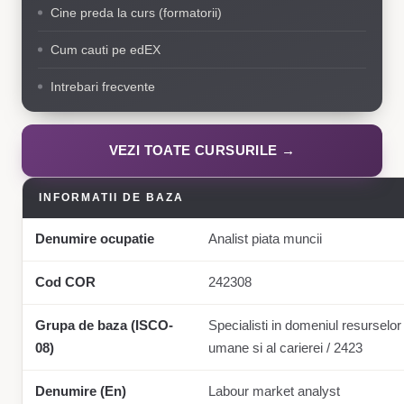
Cine preda la curs (formatorii)
Cum cauti pe edEX
Intrebari frecvente
VEZI TOATE CURSURILE →
INFORMATII DE BAZA
Denumire ocupatie
Analist piata muncii
Cod COR
242308
Grupa de baza (ISCO-
Specialisti in domeniul resurselor
08)
umane si al carierei / 2423
Denumire (En)
Labour market analyst