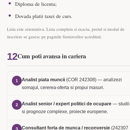
Diploma de licenta;
Dovada platii taxei de curs.
Lista este orientativa. Lista completa si exacta, pretul si modul de
inscriere se gasesc pe paginile furnizorilor acreditati.
Cum poti avansa in cariera
Analist piata muncii
(COR 242308) — analizezi
1
somajul, cererea-oferta si propui masuri.
Analist senior / expert politici de ocupare
— studii
2
si prognoze complexe, proiecte europene.
Consultant forta de munca / reconversie
(242307
3