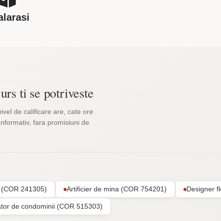
alarasi
urs ti se potriveste
nivel de calificare are, cate ore
Informativ, fara promisiuni de
ar (COR 241305)
Artificier de mina (COR 754201)
Designer f
ator de condominii (COR 515303)