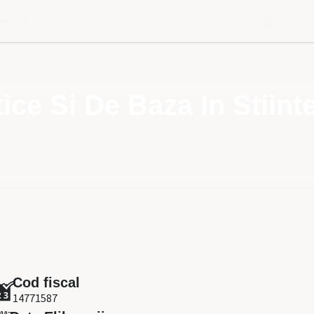
Despre noi
Blog
Contu
e Si De Baza In Stiinte
Cod fiscal
14771587