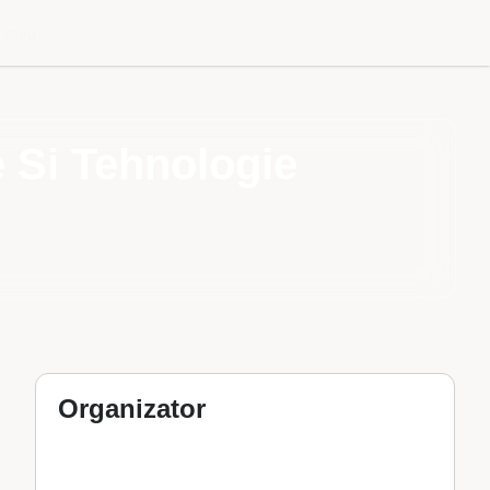
l meu
 Si Tehnologie
Organizator