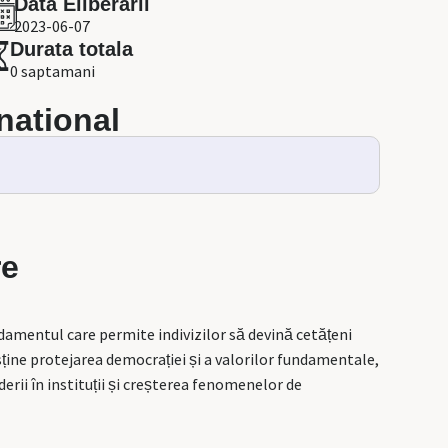
Data Eliberarii
2023-06-07
Durata totala
0 saptamani
 national
re
mentul care permite indivizilor să devină cetățeni
usține protejarea democrației și a valorilor fundamentale,
erii în instituții și creșterea fenomenelor de