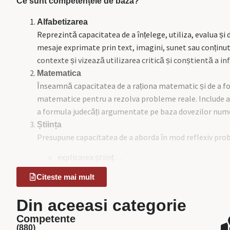
Ce sunt competențele de bază?
Alfabetizarea
Reprezintă capacitatea de a înțelege, utiliza, evalua și de
mesaje exprimate prin text, imagini, sunet sau conținut d
contexte și vizează utilizarea critică și conștientă a inf
Matematica
Înseamnă capacitatea de a raționa matematic și de a fo
matematice pentru a rezolva probleme reale. Include abi
a formula judecăți argumentate pe baza dovezilor numer
Știința
Presupune capacitatea de a aborda în mod reflexiv proble
explicarea științ…
Citeste mai mult
Din aceeasi categorie
Competente
(880)