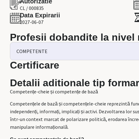
Autorizatie
CL / 000835
Data Expirarii
2027-06-07
Profesii dobandite la nivel
COMPETENTE
Certificare
Detalii aditionale tip forma
Competențe-cheie și competențe de bază
Competențele de bază și competențele-cheie reprezintă funda
independenți, informați, implicați și activi. Dezvoltarea lor s
într-un context marcat de polarizare politică, erodarea încred
manipulare informațională.