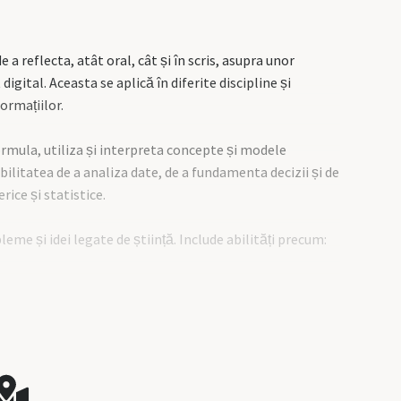
 a reflecta, atât oral, cât și în scris, asupra unor
igital. Aceasta se aplică în diferite discipline și
ormațiilor.
rmula, utiliza și interpreta concepte și modele
litatea de a analiza date, de a fundamenta decizii și de
ice și statistice.
me și idei legate de știință. Include abilități precum: