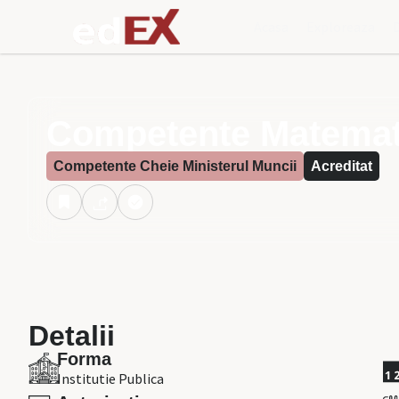
Acasa
Exploreaza
Competente Matematic
Competente Cheie Ministerul Muncii
Acreditat
Detalii
Forma
Institutie Publica