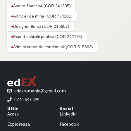
Analist financiar (COR 241305)
Artificier de mina (COR 754201)
Designer florist (COR 216607)
Expert achizitii publice (COR 242116)
Administrator de condominii (COR 515303)
edexromania@gmail.com
0740 647 929
Utile
Social
Acasa
Linkedin
Exploreaza
Facebook