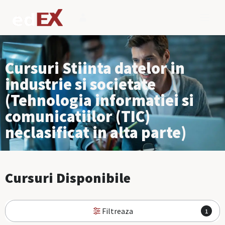
Cursuri Stiinta datelor in
industrie si societate
(Tehnologia informatiei si
comunicatiilor (TIC)
neclasificat in alta parte)
Cursuri Disponibile
Filtreaza
1