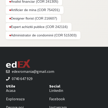
Analist financiar (COR 241305)
Artificier de mina (COR 754201)
Designer florist (COR 216607)
Expert achizitii publice (COR 242116)
Administrator de condominii (COR 515303)
edexromania@gmail.com
0740 647 929
Utile
Social
Acasa
Linkedin
Exploreaza
Facebook
Despre noi
Instagram