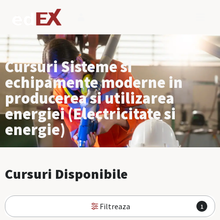
Cursuri Sisteme si
echipamente moderne in
producerea si utilizarea
energiei (Electricitate si
energie)
Cursuri Disponibile
Filtreaza
1