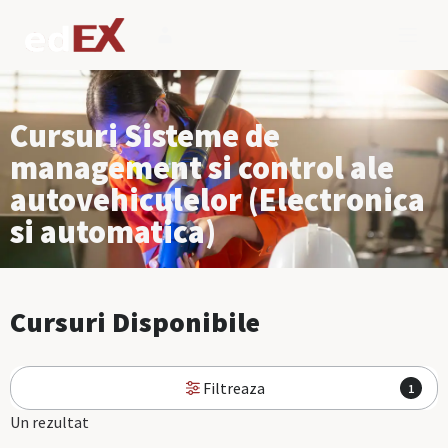
Cursuri Sisteme de
management si control ale
autovehiculelor (Electronica
si automatica)
Cursuri Disponibile
Filtreaza
1
Un rezultat