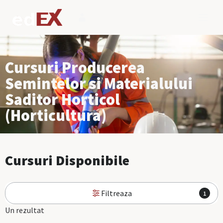
Cursuri Producerea
Semintelor si Materialului
Saditor Horticol
(Horticultura)
Cursuri Disponibile
Filtreaza
1
Un rezultat