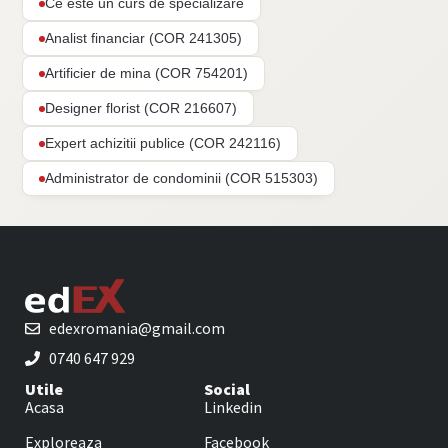
Ce este un curs de specializare
Analist financiar (COR 241305)
Artificier de mina (COR 754201)
Designer florist (COR 216607)
Expert achizitii publice (COR 242116)
Administrator de condominii (COR 515303)
edexromania@gmail.com
0740 647 929
Utile
Social
Acasa
Linkedin
Exploreaza
Facebook