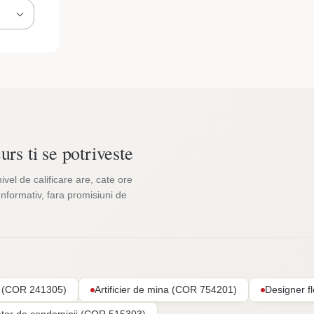
urs ti se potriveste
nivel de calificare are, cate ore
Informativ, fara promisiuni de
ar (COR 241305)
Artificier de mina (COR 754201)
Designer f