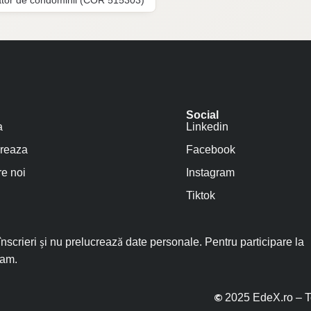
ator de condominii (COR 515303)
Social
a
Linkedin
reaza
Facebook
e noi
Instagram
Tiktok
scrieri și nu prelucrează date personale. Pentru participare la
ram.
©
2025 EdeX.ro – T