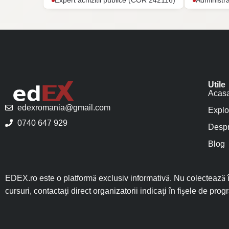
Expert achizitii publice (COR 242116)
Administr
Utile
Acas
edexromania@gmail.com
Explo
0740 647 929
Despr
Blog
EDEX.ro este o platformă exclusiv informativă. Nu colectează în
cursuri, contactați direct organizatorii indicați în fișele de prog