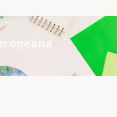
l meu
europeana