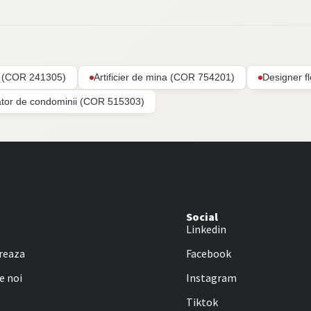
ar (COR 241305)
Artificier de mina (COR 754201)
Designer f
ator de condominii (COR 515303)
Social
Linkedin
reaza
Facebook
e noi
Instagram
Tiktok