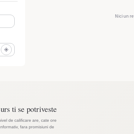
Nici un r
urs ti se potriveste
nivel de calificare are, cate ore
Informativ, fara promisiuni de