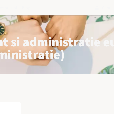
Despre noi
Blog
Contu
 si administratie 
inistratie)