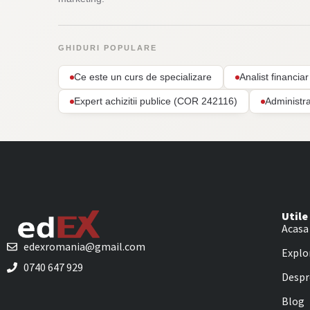
GHIDURI POPULARE
Ce este un curs de specializare
Analist financi
Expert achizitii publice (COR 242116)
Administr
Utile
Acasa
edexromania@gmail.com
Explo
0740 647 929
Despr
Blog