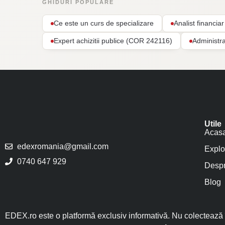
GHIDURI POPULARE
Ce este un curs de specializare
Analist financi
Expert achizitii publice (COR 242116)
Administr
Utile
Acas
edexromania@gmail.com
Explo
0740 647 929
Despr
Blog
EDEX.ro este o platformă exclusiv informativă. Nu colectează î