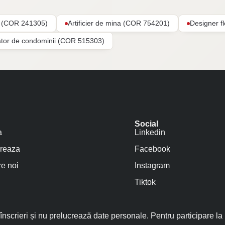
ar (COR 241305)
Artificier de mina (COR 754201)
Designer f
ator de condominii (COR 515303)
Social
a
Linkedin
reaza
Facebook
e noi
Instagram
Tiktok
nscrieri și nu prelucrează date personale. Pentru participare la