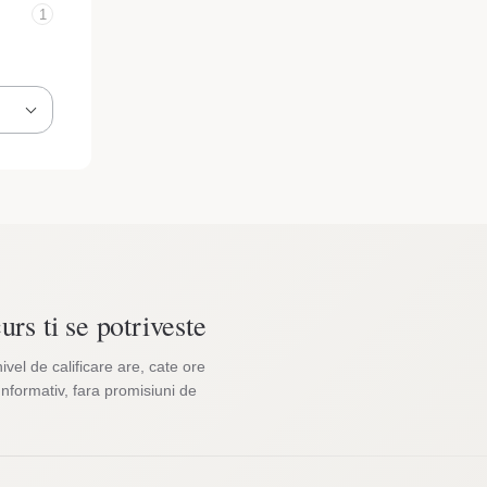
1
urs ti se potriveste
nivel de calificare are, cate ore
Informativ, fara promisiuni de