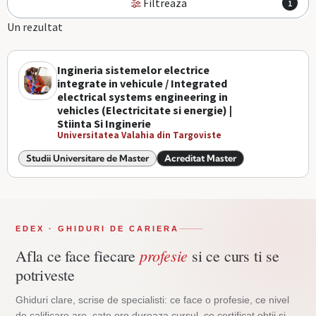
Filtreaza
1
Un rezultat
Ingineria sistemelor electrice
integrate in vehicule / Integrated
electrical systems engineering in
vehicles (Electricitate si energie) |
Stiinta Si Inginerie
Universitatea Valahia din Targoviste
Studii Universitare de Master
Acreditat Master
EDEX · GHIDURI DE CARIERA
profesie
Afla ce face fiecare
si ce curs ti se
potriveste
Ghiduri clare, scrise de specialisti: ce face o profesie, ce nivel
de calificare are, cate ore dureaza cursul, ce certificat obtii si