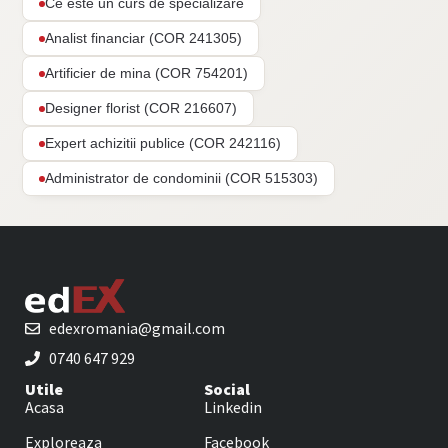
Ce este un curs de specializare
Analist financiar (COR 241305)
Artificier de mina (COR 754201)
Designer florist (COR 216607)
Expert achizitii publice (COR 242116)
Administrator de condominii (COR 515303)
edexromania@gmail.com
0740 647 929
Utile
Social
Acasa
Linkedin
Exploreaza
Facebook