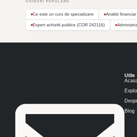
GHIDURI POPULARE
Ce este un curs de specializare
Analist financi
Expert achizitii publice (COR 242116)
Administr
Utile
Acas
Explo
Despr
Blog