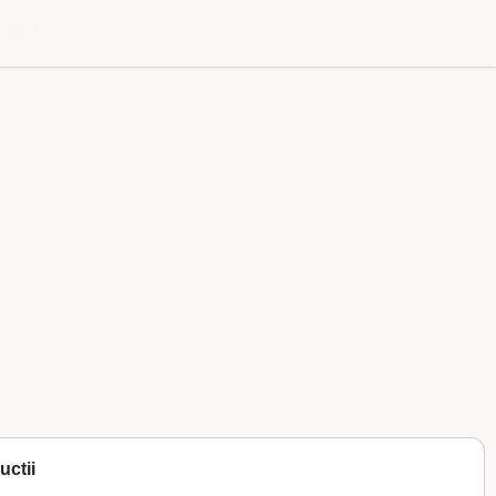
l meu
uctii