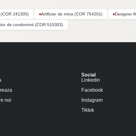
ar (COR 241305)
Artificier de mina (COR 754201)
Designer f
ator de condominii (COR 515303)
Social
a
Linkedin
reaza
Facebook
e noi
Instagram
Tiktok