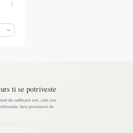
1
urs ti se potriveste
nivel de calificare are, cate ore
Informativ, fara promisiuni de