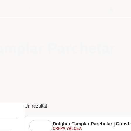
Despre noi
Blog
Contu
amplar Parchetar
Un rezultat
Dulgher Tamplar Parchetar | Constr
CRFPA VALCEA