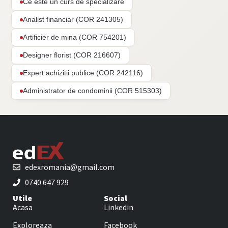
Ce este un curs de specializare
Analist financiar (COR 241305)
Artificier de mina (COR 754201)
Designer florist (COR 216607)
Expert achizitii publice (COR 242116)
Administrator de condominii (COR 515303)
edexromania@gmail.com
0740 647 929
Utile
Social
Acasa
Linkedin
Exploreaza
Facebook