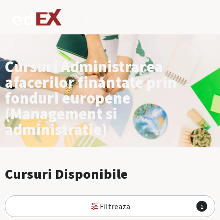
Cursuri Administrarea
afacerilor finantate prin
fonduri europene
(Management si
administratie)
Cursuri Disponibile
Filtreaza
1