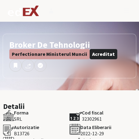
Broker De Tehnologii
Perfectionare Ministerul Muncii
Acreditat
Detalii
Forma
Cod fiscal
SRL
32302961
Autorizatie
Data Eliberarii
B13726
2022-12-29