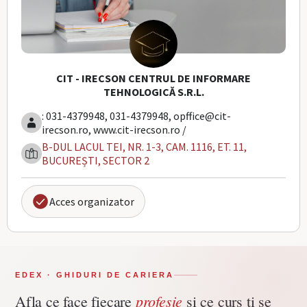
CIT - IRECSON CENTRUL DE INFORMARE
TEHNOLOGICĂ S.R.L.
: 031-4379948, 031-4379948, opffice@cit-
irecson.ro, www.cit-irecson.ro /
B-DUL LACUL TEI, NR. 1-3, CAM. 1116, ET. 11,
BUCUREȘTI, SECTOR 2
Acces organizator
EDEX · GHIDURI DE CARIERA
profesie
Afla ce face fiecare
si ce curs ti se